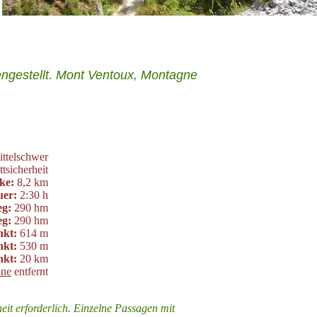
estellt. Mont Ventoux, Montagne
ttelschwer
tsicherheit
ke:
8,2 km
er:
2:30 h
eg:
290 hm
eg:
290 hm
nkt:
614 m
nkt:
530 m
nkt:
20 km
ane
entfernt
heit erforderlich. Einzelne Passagen mit