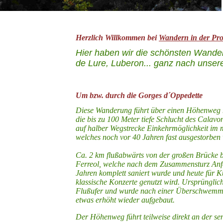
Herzlich Willkommen bei
Wandern in der Pr
Hier haben wir die schönsten Wand
de Lure, Luberon... ganz nach unser
Um bzw. durch die Gorges d´Oppedette
Diese Wanderung führt über einen Höhenweg mi
die bis zu 100 Meter tiefe Schlucht des Cala
auf halber Wegstrecke Einkehrmöglichkeit im 
welches noch vor 40 Jahren fast ausgestorben
Ca. 2 km flußabwärts von der großen Brücke be
Ferreol, welche nach dem Zusammensturz Anfa
Jahren komplett saniert wurde und heute für K
klassische Konzerte genutzt wird. Ursprünglich
Flußufer und wurde nach einer Überschwemmun
etwas erhöht wieder aufgebaut.
Der Höhenweg führt teilweise direkt an der sen