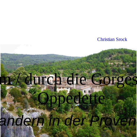
Christian Srock
m / durch die Gorges
´Oppedette
ndern in der Prove
Urlaub im Herzen der Provence