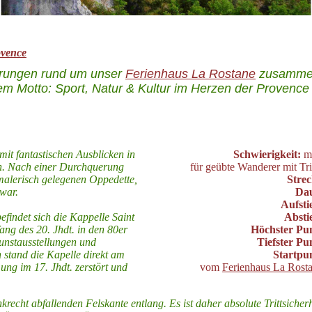
ovence
erungen rund um unser
Ferienhaus La Rostane
zusammeng
em Motto: Sport, Natur & Kultur im Herzen der Provence
t fantastischen Ausblicken in
Schwierigkeit:
mi
von. Nach einer Durchquerung
für geübte Wanderer mit Trit
malerisch gelegenen Oppedette,
Strec
 war.
Dau
Aufsti
findet sich die Kappelle Saint
Absti
ng des 20. Jhdt. in den 80er
Höchster Pu
unstausstellungen und
Tiefster Pu
 stand die Kapelle direkt am
Startpu
g im 17. Jhdt. zerstört und
vom
Ferienhaus La Rost
krecht abfallenden Felskante entlang. Es ist daher absolute Trittsicher