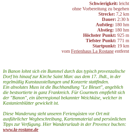
Schwierigkeit:
leicht
ohne Vorbereitung zu begehen
Strecke:
7,2 km
Dauer:
2:30 h
Aufstieg:
180 hm
Abstieg:
180 hm
Höchster Punkt:
925 m
Tiefster Punkt:
771 m
Startpunkt:
19 km
vom
Ferienhaus La Rostane
entfernt
In Banon lohnt sich ein Bummel durch das typisch provenzalische
Dorf bis hinauf zur Kirche Saint Marc aus dem 17. Jhdt., in der
regelmäßig Kunstausstellungen und Konzerte stattfinden.
Ein absolutes Muss ist die Buchhandlung "Le Bleuet", angeblich
die bestsortierte in ganz Frankreich. Für Gourmets empfiehlt sich
der "Banon", ein überregional bekannter Weichkäse, welcher in
Kastanienblätter gewickelt ist.
Diese Wanderung steht unseren Feriengästen vor Ort mit
ausführlicher Wegbeschreibung, Kartenmaterial und persönlichen
Tipps zur Verfügung. Hier Wanderurlaub in der Provence buchen:
www.la-rostane.de